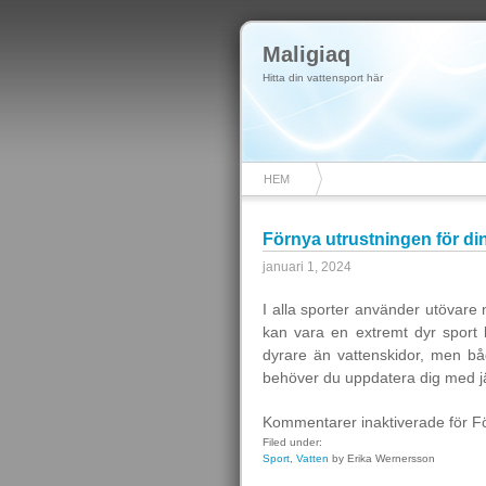
Maligiaq
Hitta din vattensport här
HEM
Förnya utrustningen för di
januari 1, 2024
I alla sporter använder utövare
kan vara en extremt dyr sport 
dyrare än vattenskidor, men bå
behöver du uppdatera dig med 
Kommentarer inaktiverade
för Fö
Filed under:
Sport
,
Vatten
by Erika Wernersson