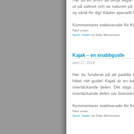
Har du en dröm att börja segla? 
ut på vattnet och se naturen på
ny värld för dig! Kläder speciellt 
Kommentarer inaktiverade
för K
Filed under:
Sport
,
Vatten
by Erika Wernersson
Kajak – en snabbguide
april 27, 2018
Har du funderat på att paddla 
hittat rätt guide! Kajak är en 
övertäckande delen. Det sägs 
övertäckande delen var livsnödv
Kommentarer inaktiverade
för K
Filed under:
Sport
,
Vatten
by Erika Wernersson