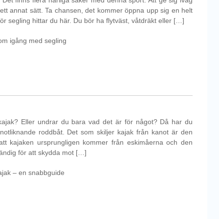
Det finns flera härliga saker med denna sport. Att ge sig iväg
 ett annat sätt. Ta chansen, det kommer öppna upp sig en helt
för segling hittar du här. Du bör ha flytväst, våtdräkt eller […]
om igång med segling
kajak? Eller undrar du bara vad det är för något? Då har du
kanotliknande roddbåt. Det som skiljer kajak från kanot är den
att kajaken ursprungligen kommer från eskimåerna och den
ändig för att skydda mot […]
ajak – en snabbguide