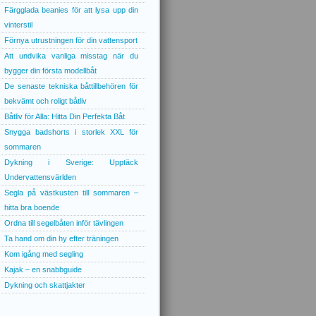
Färgglada beanies för att lysa upp din
vinterstil
Förnya utrustningen för din vattensport
Att undvika vanliga misstag när du
bygger din första modellbåt
De senaste tekniska båttillbehören för
bekvämt och roligt båtliv
Båtliv för Alla: Hitta Din Perfekta Båt
Snygga badshorts i storlek XXL för
sommaren
Dykning i Sverige: Upptäck
Undervattensvärlden
Segla på västkusten till sommaren –
hitta bra boende
Ordna till segelbåten inför tävlingen
Ta hand om din hy efter träningen
Kom igång med segling
Kajak – en snabbguide
Dykning och skattjakter