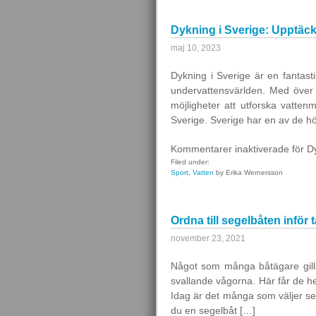
Dykning i Sverige: Upptäc
maj 10, 2023
Dykning i Sverige är en fantast
undervattensvärlden. Med över 
möjligheter att utforska vatten
Sverige. Sverige har en av de h
Kommentarer inaktiverade
för D
Filed under:
Sport
,
Vatten
by Erika Wernersson
Ordna till segelbåten inför 
november 23, 2021
Något som många båtägare gilla
svallande vågorna. Här får de helt
Idag är det många som väljer seg
du en segelbåt […]