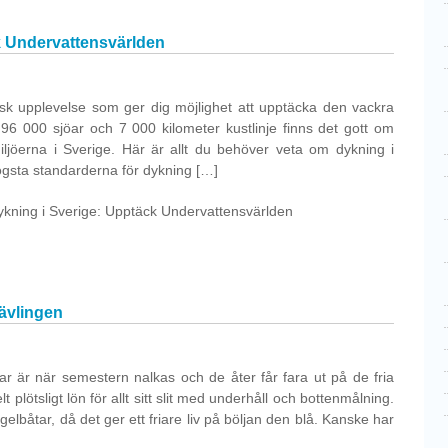
k Undervattensvärlden
isk upplevelse som ger dig möjlighet att upptäcka den vackra
96 000 sjöar och 7 000 kilometer kustlinje finns det gott om
miljöerna i Sverige. Här är allt du behöver veta om dykning i
ögsta standarderna för dykning […]
ykning i Sverige: Upptäck Undervattensvärlden
tävlingen
r är när semestern nalkas och de åter får fara ut på de fria
 plötsligt lön för allt sitt slit med underhåll och bottenmålning.
elbåtar, då det ger ett friare liv på böljan den blå. Kanske har